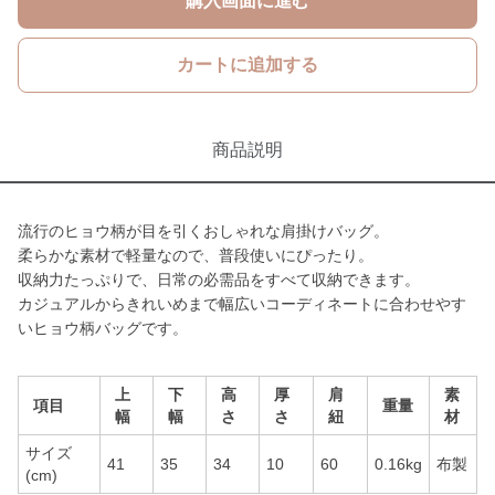
購入画面に進む
カートに追加する
商品説明
流行のヒョウ柄が目を引くおしゃれな肩掛けバッグ。
柔らかな素材で軽量なので、普段使いにぴったり。
収納力たっぷりで、日常の必需品をすべて収納できます。
カジュアルからきれいめまで幅広いコーディネートに合わせやす
いヒョウ柄バッグです。
上
下
高
厚
肩
素
項目
重量
幅
幅
さ
さ
紐
材
サイズ
41
35
34
10
60
0.16kg
布製
(cm)