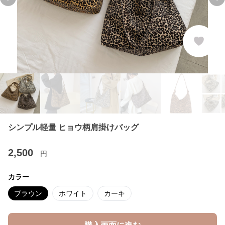
Previous slide
Ne
シンプル軽量 ヒョウ柄肩掛けバッグ
2,500
円
カラー
ブラウン
ホワイト
カーキ