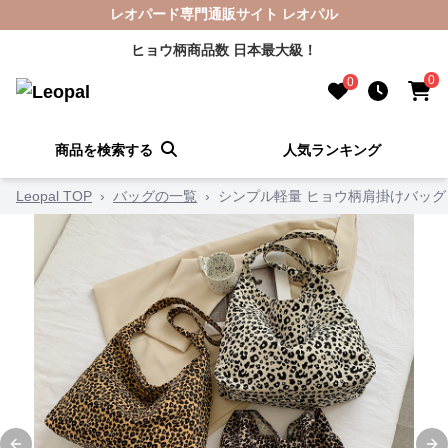
レオパード専門通販サイト レオパル
ヒョウ柄商品数 日本最大級！
0
0
商品を検索する
人気ランキング
Leopal TOP
›
バッグの一覧
›
シンプル軽量 ヒョウ柄肩掛けバッグ