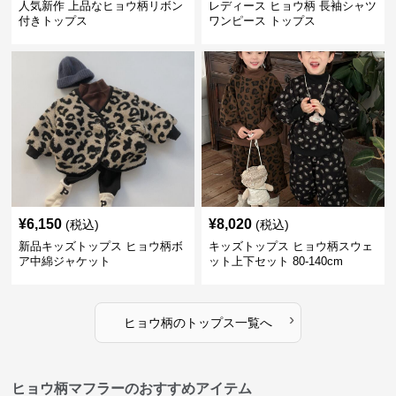
人気新作 上品なヒョウ柄リボン
レディース ヒョウ柄 長袖シャツ
付きトップス
ワンピース トップス
¥
6,150
¥
8,020
(税込)
(税込)
新品キッズトップス ヒョウ柄ボ
キッズトップス ヒョウ柄スウェ
ア中綿ジャケット
ット上下セット 80-140cm
›
ヒョウ柄
の
トップス
一覧へ
ヒョウ柄マフラーのおすすめアイテム