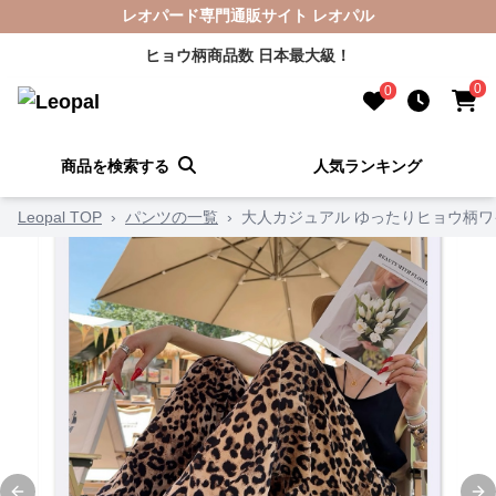
レオパード専門通販サイト レオパル
ヒョウ柄商品数 日本最大級！
0
0
商品を検索する
人気ランキング
Leopal TOP
›
パンツの一覧
›
大人カジュアル ゆったりヒョウ柄