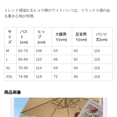
トレンド感溢れるヒョウ柄のワイドパンツは、リラックス感のあ
る履き心地が特徴。
サ
バス
ヒッ
大腿周
足首周
パンツ
イ
ト
プ
り(cm)
り(cm)
丈(cm)
ズ
(cm)
(cm)
M
62-76
106
63
60
116
L
66-84
110
66
62
116
XL
70-90
114
69
64
116
XXL
74-98
118
72
66
116
商品画像