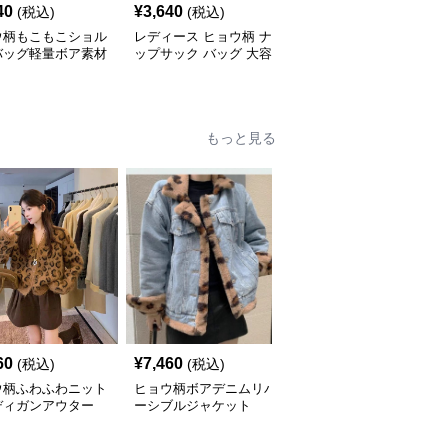
40
¥
3,640
¥
3,840
(税込)
(税込)
(税込)
ウ柄もこもこショル
レディース ヒョウ柄 ナ
ヒョウ柄 豹柄リバーシ
バッグ軽量ボア素材
ップサック バッグ 大容
ブルトートバッグ ショ
量 軽量
ルダー対応
もっと見る
60
¥
7,460
¥
5,010
(税込)
(税込)
(税込)
ウ柄ふわふわニット
ヒョウ柄ボアデニムリバ
ヒョウ柄ふわふわフェイ
ディガンアウター
ーシブルジャケット
クファーショートコート