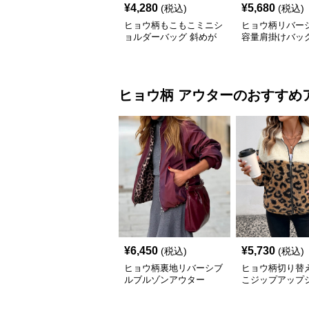
¥
4,280
¥
5,680
(税込)
(税込)
ヒョウ柄もこもこミニシ
ヒョウ柄リバー
ョルダーバッグ 斜めが
容量肩掛けバッ
け レディース
ヒョウ柄
アウター
のおすすめ
¥
6,450
¥
5,730
(税込)
(税込)
ヒョウ柄裏地リバーシブ
ヒョウ柄切り替
ルブルゾンアウター
こジップアップ
ト