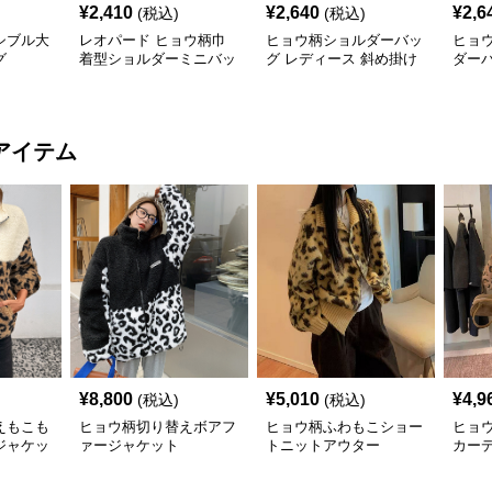
¥
2,410
¥
2,640
¥
2,6
(税込)
(税込)
シブル大
レオパード ヒョウ柄巾
ヒョウ柄ショルダーバッ
ヒョ
グ
着型ショルダーミニバッ
グ レディース 斜め掛け
ダー
グ
小さめバッグ
アイテム
¥
8,800
¥
5,010
¥
4,9
(税込)
(税込)
えもこも
ヒョウ柄切り替えボアフ
ヒョウ柄ふわもこショー
ヒョ
ジャケッ
ァージャケット
トニットアウター
カー