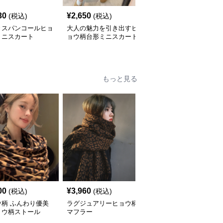
30
¥
2,650
¥
3,170
(税込)
(税込)
(税込)
きスパンコールヒョ
大人の魅力を引き出すヒ
配色パイピング付きヒョ
ミニスカート
ョウ柄台形ミニスカート
ウ柄タイトスカート
もっと見る
00
¥
3,960
¥
3,580
(税込)
(税込)
(税込)
ウ柄 ふんわり優美
ラグジュアリーヒョウ柄
ふわモコ ヒョウ柄 プレ
ョウ柄ストール
マフラー
ミアムマフラー