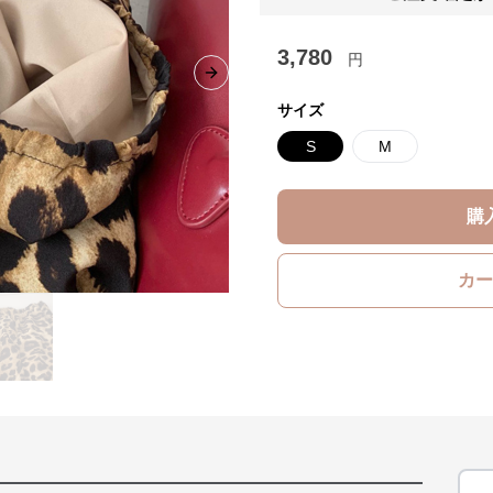
3,780
円
Next slide
サイズ
S
M
購
カー