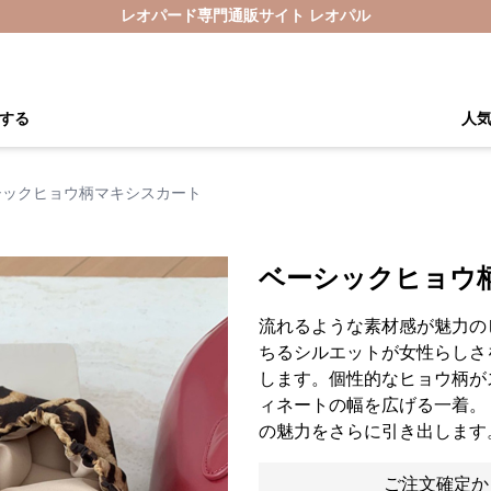
レオパード専門通販サイト レオパル
する
人
シックヒョウ柄マキシスカート
ベーシックヒョウ
流れるような素材感が魅力の
ちるシルエットが女性らしさ
します。個性的なヒョウ柄が
ィネートの幅を広げる一着。
の魅力をさらに引き出します
ご注文確定か