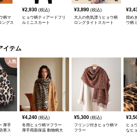
¥
2,930
¥
3,890
¥
3,4
(税込)
(税込)
ウ柄マ
ヒョウ柄ティアードフリ
大人の色気漂うヒョウ柄
煌め
ロングス
ルミニスカート
ロングタイトスカート
ウ柄
アイテム
人気
¥
4,240
¥
5,300
¥
3,5
(税込)
(税込)
 厚手
冬用ヒョウ柄マフラー
フリンジ付きヒョウ柄マ
ヒョ
防寒ス
厚手両面保温 動物柄大
フラー
なヒ
判ストール