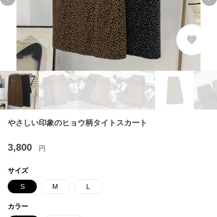
Previous slide
Ne
やさしい印象のヒョウ柄タイトスカート
3,800
円
サイズ
S
M
L
カラー