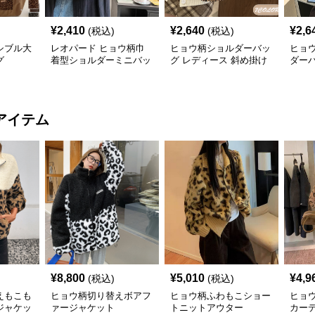
¥
2,410
¥
2,640
¥
2,6
(税込)
(税込)
シブル大
レオパード ヒョウ柄巾
ヒョウ柄ショルダーバッ
ヒョ
グ
着型ショルダーミニバッ
グ レディース 斜め掛け
ダー
グ
小さめバッグ
アイテム
¥
8,800
¥
5,010
¥
4,9
(税込)
(税込)
えもこも
ヒョウ柄切り替えボアフ
ヒョウ柄ふわもこショー
ヒョ
ジャケッ
ァージャケット
トニットアウター
カー