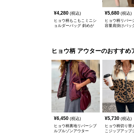
¥
4,280
¥
5,680
(税込)
(税込)
ヒョウ柄もこもこミニシ
ヒョウ柄リバー
ョルダーバッグ 斜めが
容量肩掛けバッ
け レディース
ヒョウ柄
アウター
のおすすめ
¥
6,450
¥
5,730
(税込)
(税込)
ヒョウ柄裏地リバーシブ
ヒョウ柄切り替
ルブルゾンアウター
こジップアップ