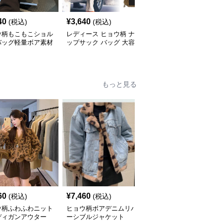
40
¥
3,640
¥
3,840
(税込)
(税込)
(税込)
ウ柄もこもこショル
レディース ヒョウ柄 ナ
ヒョウ柄 豹柄リバーシ
バッグ軽量ボア素材
ップサック バッグ 大容
ブルトートバッグ ショ
量 軽量
ルダー対応
もっと見る
60
¥
7,460
¥
5,010
(税込)
(税込)
(税込)
ウ柄ふわふわニット
ヒョウ柄ボアデニムリバ
ヒョウ柄ふわふわフェイ
ディガンアウター
ーシブルジャケット
クファーショートコート