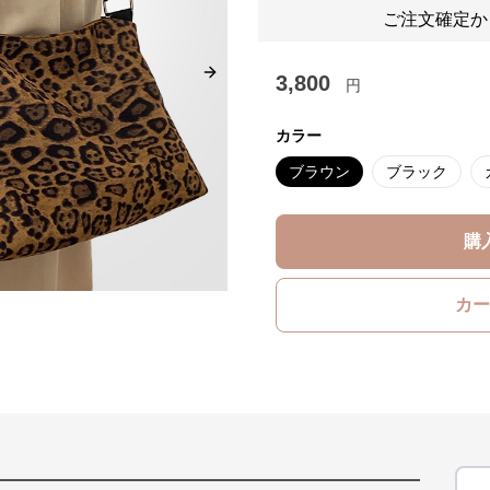
ご注文確定か
3,800
Next slide
円
カラー
ブラウン
ブラック
購
カー