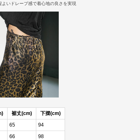
程よいドレープ感で着心地の良さを実現
)
裾丈(cm)
下摆(cm)
65
94
66
98