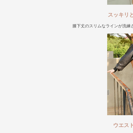
スッキリ
膝下丈のスリムなラインが洗練
ウエス