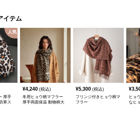
アイテム
人気
¥
4,240
¥
5,300
¥
3,5
(税込)
(税込)
 厚手
冬用ヒョウ柄マフラー
フリンジ付きヒョウ柄マ
ヒョ
防寒ス
厚手両面保温 動物柄大
フラー
なヒ
判ストール