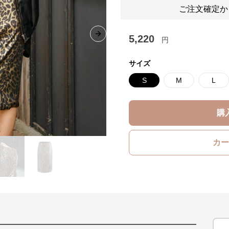
ご注文確定か
5,220
Next slide
円
サイズ
S
M
L
購
カー