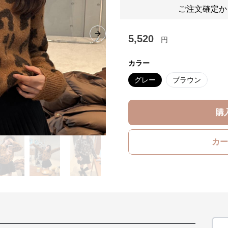
ご注文確定か
5,520
Next slide
円
カラー
グレー
ブラウン
購
カー