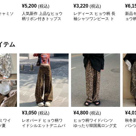
¥
5,200
¥
3,220
¥
6,1
(税込)
(税込)
キャミソ
人気新作 上品なヒョウ
レディース ヒョウ柄 長
新品
柄リボン付きトップス
袖シャツワンピース ト
ョウ
ップス
ト
イテム
¥
3,050
¥
4,800
¥
4,0
(税込)
(税込)
ミワイ
レオパード ヒョウ柄ワ
ヒョウ柄ワイドパンツ
秋冬
ツ夏
イドシルエットデニムパ
ゆったり韓国風ロング丈
パンツ
ンツ
ンチ