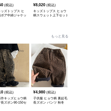
50
¥
8,020
¥
5,440
(税込)
(税込)
(税込)
キッズトップス ヒ
キッズトップス ヒョウ
大人可愛いヒョウ柄ニッ
柄ボア中綿ジャケッ
柄スウェット上下セット
トトップス ゆったり丸
80-140cm
首セーター
もっと見る
10
¥
4,980
¥
5,420
(税込)
(税込)
(税込)
新作キッズヒョウ柄
子供服 ヒョウ柄 裏起毛
子供服 ヒョウ柄デニム
長ズボン90-150セ
長ズボン パンツ 秋冬
パンツ ワイドロング 90-
90-140
160センチ