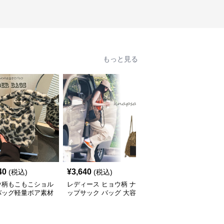
もっと見る
40
¥
3,640
¥
3,840
(税込)
(税込)
(税込)
ウ柄もこもこショル
レディース ヒョウ柄 ナ
ヒョウ柄 豹柄リバーシ
バッグ軽量ボア素材
ップサック バッグ 大容
ブルトートバッグ ショ
量 軽量
ルダー対応