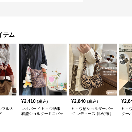
イテム
¥
2,410
¥
2,640
¥
2,6
(税込)
(税込)
シブル大
レオパード ヒョウ柄巾
ヒョウ柄ショルダーバッ
ヒョ
グ
着型ショルダーミニバッ
グ レディース 斜め掛け
ダー
グ
小さめバッグ