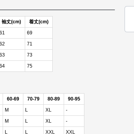
袖丈(cm)
着丈(cm)
61
69
62
71
63
73
64
75
60-69
70-79
80-89
90-95
M
L
XL
-
M
L
XL
-
L
L
XXL
XXL