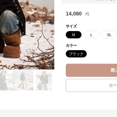
14,080
円
Next slide
サイズ
M
L
XL
カラー
ブラック
購
カー