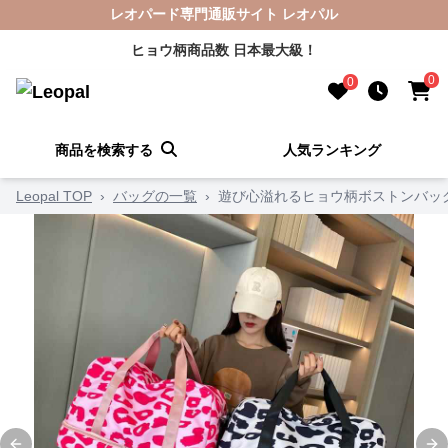
レオパード専門通販サイト レオパル
ヒョウ柄商品数 日本最大級！
0
0
商品を検索する
人気ランキング
Leopal TOP
›
バッグの一覧
›
遊び心溢れるヒョウ柄ボストンバッ