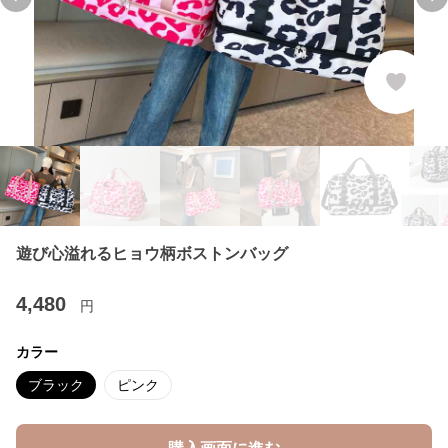
Previous slide
Ne
遊び心溢れるヒョウ柄ボストンバッグ
4,480
円
カラー
ブラック
ピンク